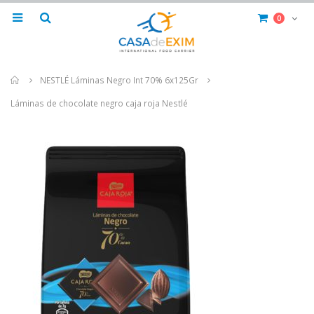
0
Home
NESTLÉ Láminas Negro Int 70% 6x125Gr
Láminas de chocolate negro caja roja Nestlé