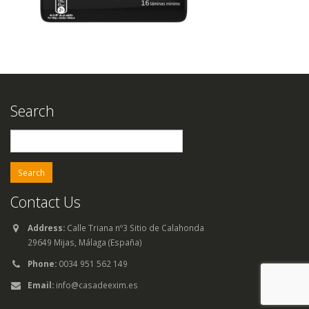
Search
Search
for:
Contact Us
Address:
Calle Triana nº3 Sitio de Calahonda
29649 Mijas, Málaga (España)
Phone:
0034 951 562 149
Email:
info@casadeexim.es