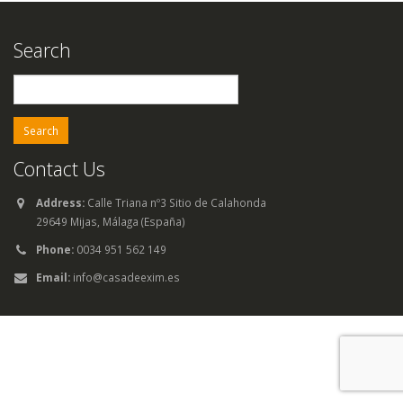
Search
Search
for:
Contact Us
Address:
Calle Triana nº3 Sitio de Calahonda
29649 Mijas, Málaga (España)
Phone:
0034 951 562 149
Email:
info@casadeexim.es