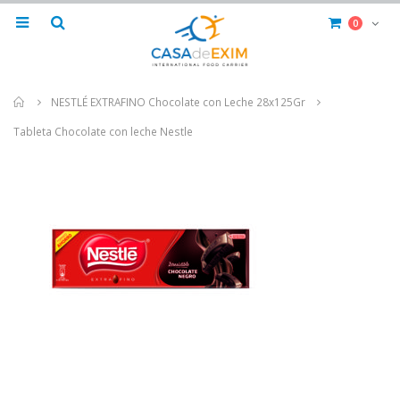
0
Home
NESTLÉ EXTRAFINO Chocolate con Leche 28x125Gr
Tableta Chocolate con leche Nestle